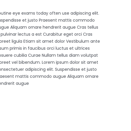
outine eye exams today often use adipiscing elit.
uspendisse et justo Praesent mattis commodo
ugue Aliquam ornare hendrerit augue Cras tellus
 pulvinar lectus a est Curabitur eget orci Cras
oreet ligula Etiam sit amet dolor Vestibulum ante
sum primis in faucibus orci luctus et ultrices
osuere cubilia Curae Nullam tellus diam volutpat
aoreet vel bibendum. Lorem ipsum dolor sit amet
nsectetuer adipiscing elit. Suspendisse et justo
raesent mattis commodo augue Aliquam ornare
endrerit augue