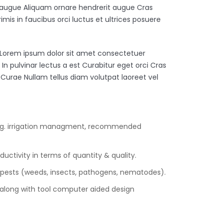
 augue Aliquam ornare hendrerit augue Cras
imis in faucibus orci luctus et ultrices posuere
 Lorem ipsum dolor sit amet consectetuer
n pulvinar lectus a est Curabitur eget orci Cras
a Curae Nullam tellus diam volutpat laoreet vel
.g. irrigation managment, recommended
ductivity in terms of quantity & quality.
f pests (weeds, insects, pathogens, nematodes).
 along with tool computer aided design