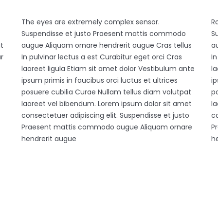
The eyes are extremely complex sensor.
R
Suspendisse et justo Praesent mattis commodo
S
t
augue Aliquam ornare hendrerit augue Cras tellus
a
ur
In pulvinar lectus a est Curabitur eget orci Cras
In
laoreet ligula Etiam sit amet dolor Vestibulum ante
la
ipsum primis in faucibus orci luctus et ultrices
ip
posuere cubilia Curae Nullam tellus diam volutpat
p
laoreet vel bibendum. Lorem ipsum dolor sit amet
l
consectetuer adipiscing elit. Suspendisse et justo
co
Praesent mattis commodo augue Aliquam ornare
P
hendrerit augue
h