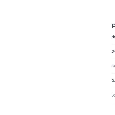
H
D
S
D
L