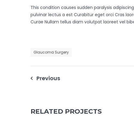
This condition causes sudden paralysis adipiscin
pulvinar lectus a est Curabitur eget orci Cras lao
Curae Nullam tellus diam volutpat laoreet vel bi
Glaucoma Surgery
Navegación
Previous
de
entradas
RELATED PROJECTS