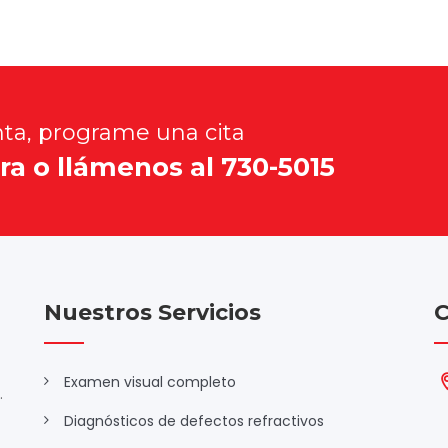
nta, programe una cita
ra o llámenos al 730-5015
Nuestros Servicios
C
Examen visual completo
.
Diagnósticos de defectos refractivos