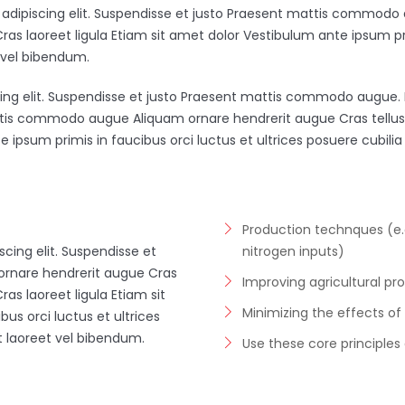
adipiscing elit. Suspendisse et justo Praesent mattis commodo
 Cras laoreet ligula Etiam sit amet dolor Vestibulum ante ipsum pr
t vel bibendum.
ing elit. Suspendisse et justo Praesent mattis commodo augue.
ttis commodo augue Aliquam ornare hendrerit augue Cras tellus I
e ipsum primis in faucibus orci luctus et ultrices posuere cubili
Production technques (e
cing elit. Suspendisse et
nitrogen inputs)
rnare hendrerit augue Cras
Improving agricultural pro
Cras laoreet ligula Etiam sit
Minimizing the effects o
us orci luctus et ultrices
t laoreet vel bibendum.
Use these core principles