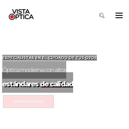
E
S
P
E
C
I
A
L
I
S
T
A
S
E
N
E
L
C
U
I
D
A
D
O
D
E
T
U
S
O
J
O
S
Óptica moderna con altos
estándares de calidad
CONTÁCTENOS