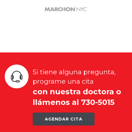
Si tiene alguna pregunta,
programe una cita
con nuestra doctora o
llámenos al 730-5015
AGENDAR CITA